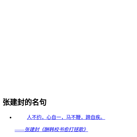
张建封的名句
人不约，心自一，马不鞭，蹄自疾。
——
张建封《酬韩校书愈打毬歌》