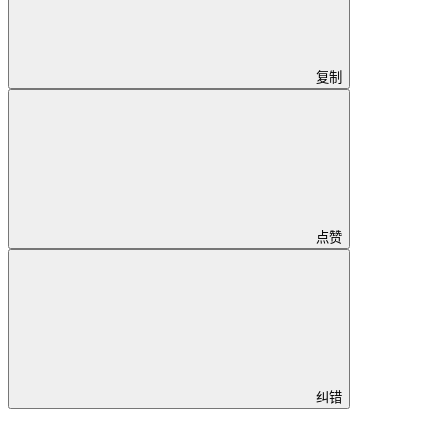
复制
点赞
纠错