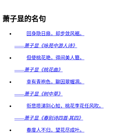
萧子显的名句
回身隐日扇，却步敛风裾。
——
萧子显《咏苑中游人诗》
但使桃花艳，得间美人簪。
——
萧子显《桃花曲》
幸有青袍色，聊因翠幄凋。
——
萧子显《树中草》
衔悲揽涕别心知，桃花李花任风吹。
——
萧子显《春别诗四首·其四》
春度人不归，望花尽成叶。