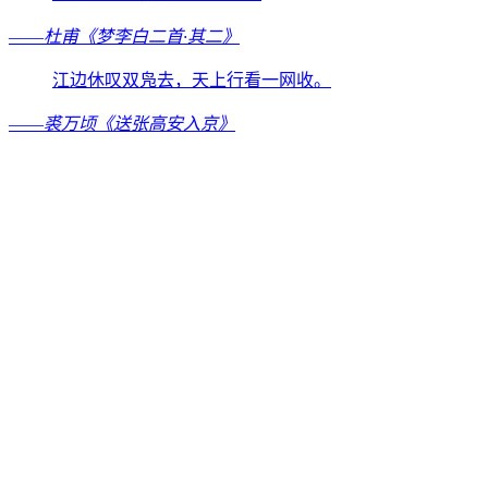
——
杜甫《梦李白二首·其二》
江边休叹双凫去，天上行看一网收。
——
裘万顷《送张高安入京》