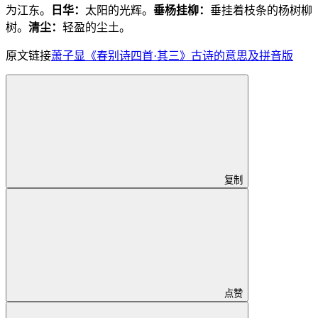
为江东。
日华：
太阳的光辉。
垂杨挂柳：
垂挂着枝条的杨树柳
树。
清尘：
轻盈的尘土。
原文链接
萧子显《春别诗四首·其三》古诗的意思及拼音版
复制
点赞