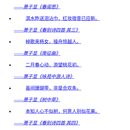
——
萧子显《春闺思》
淇水昨送泪沾巾，红妆宿昔已应新。
——
萧子显《春别诗四首·其三》
棹歌来杨女，操舟惊越人。
——
萧子显《南征曲》
二月春心动，游望桃花初。
——
萧子显《咏苑中游人诗》
虽间珊瑚带，非是合欢条。
——
萧子显《树中草》
本知人心不似树，何意人别似花离。
——
萧子显《春别诗四首·其四》