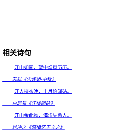
相关诗句
江山如画，望中烟树历历。
——
苏轼《念奴娇·中秋》
江人授衣晚，十月始闻砧。
——
白居易《江楼闻砧》
江山余此物，海岱失斯人。
——
晁冲之《感梅忆王立之》