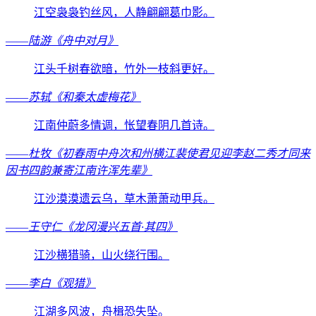
江空袅袅钓丝风，人静翩翩葛巾影。
——
陆游《舟中对月》
江头千树春欲暗，竹外一枝斜更好。
——
苏轼《和秦太虚梅花》
江南仲蔚多情调，怅望春阴几首诗。
——
杜牧《初春雨中舟次和州横江裴使君见迎李赵二秀才同来
因书四韵兼寄江南许浑先辈》
江沙漠漠遗云乌，草木萧萧动甲兵。
——
王守仁《龙冈漫兴五首·其四》
江沙横猎骑，山火绕行围。
——
李白《观猎》
江湖多风波，舟楫恐失坠。