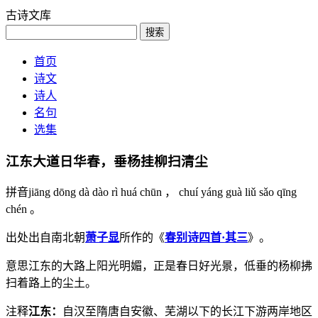
古诗文库
搜索
首页
诗文
诗人
名句
选集
江东大道日华春，垂杨挂柳扫清尘
拼音
jiāng dōng dà dào rì huá chūn ， chuí yáng guà liǔ sǎo qīng
chén 。
出处
出自南北朝
萧子显
所作的《
春别诗四首·其三
》。
意思
江东的大路上阳光明媚，正是春日好光景，低垂的杨柳拂
扫着路上的尘土。
注释
江东：
自汉至隋唐自安徽、芜湖以下的长江下游两岸地区