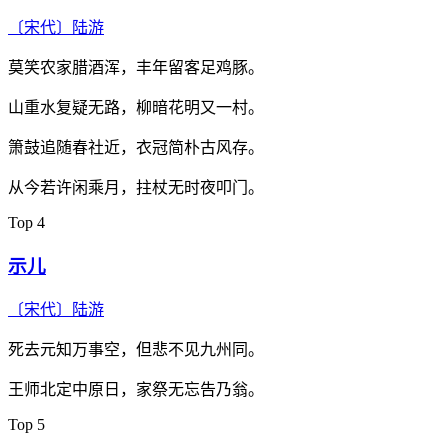
〔宋代〕
陆游
莫笑农家腊酒浑，丰年留客足鸡豚。
山重水复疑无路，柳暗花明又一村。
箫鼓追随春社近，衣冠简朴古风存。
从今若许闲乘月，拄杖无时夜叩门。
Top 4
示儿
〔宋代〕
陆游
死去元知万事空，但悲不见九州同。
王师北定中原日，家祭无忘告乃翁。
Top 5