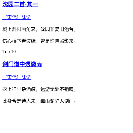
沈园二首·其一
〔宋代〕
陆游
城上斜阳画角哀，沈园非复旧池台。
伤心桥下春波绿，曾是惊鸿照影来。
Top 10
剑门道中遇微雨
〔宋代〕
陆游
衣上征尘杂酒痕，远游无处不销魂。
此身合是诗人未，细雨骑驴入剑门。