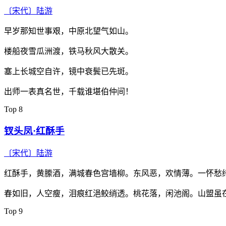
〔宋代〕
陆游
早岁那知世事艰，中原北望气如山。
楼船夜雪瓜洲渡，铁马秋风大散关。
塞上长城空自许，镜中衰鬓已先斑。
出师一表真名世，千载谁堪伯仲间！
Top 8
钗头凤·红酥手
〔宋代〕
陆游
红酥手，黄縢酒，满城春色宫墙柳。东风恶，欢情薄。一怀愁
春如旧，人空瘦，泪痕红浥鲛绡透。桃花落，闲池阁。山盟虽
Top 9