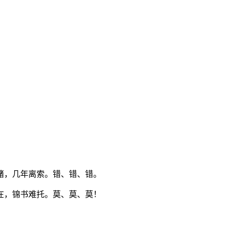
绪，几年离索。错、错、错。
在，锦书难托。莫、莫、莫！