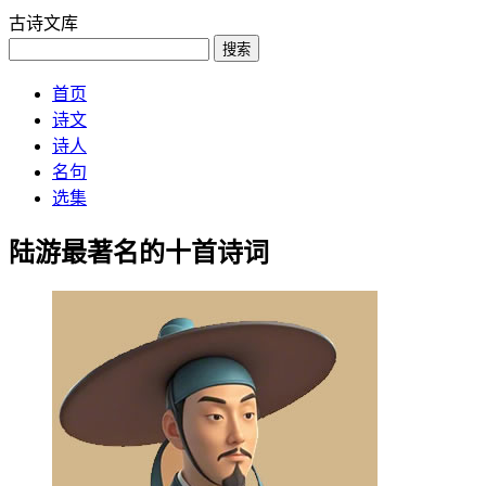
古诗文库
搜索
首页
诗文
诗人
名句
选集
陆游最著名的十首诗词