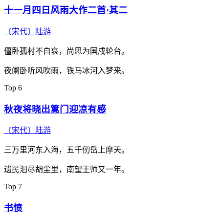
十一月四日风雨大作二首·其二
〔宋代〕
陆游
僵卧孤村不自哀，尚思为国戍轮台。
夜阑卧听风吹雨，铁马冰河入梦来。
Top 6
秋夜将晓出篱门迎凉有感
〔宋代〕
陆游
三万里河东入海，五千仞岳上摩天。
遗民泪尽胡尘里，南望王师又一年。
Top 7
书愤