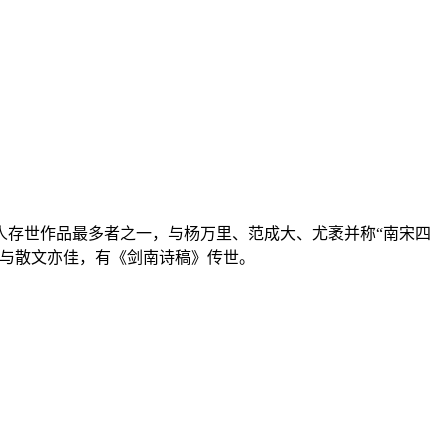
诗人存世作品最多者之一，与杨万里、范成大、尤袤并称“南宋四
词与散文亦佳，有《剑南诗稿》传世。