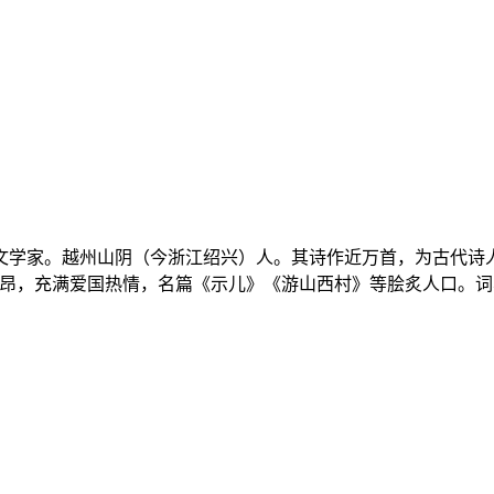
人、文学家。越州山阴（今浙江绍兴）人。其诗作近万首，为古代
激昂，充满爱国热情，名篇《示儿》《游山西村》等脍炙人口。