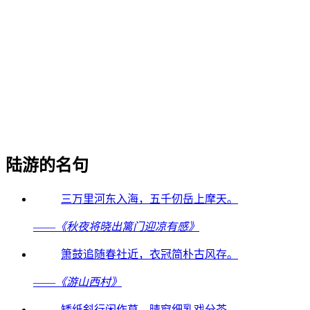
陆游的名句
三万里河东入海，五千仞岳上摩天。
——
《秋夜将晓出篱门迎凉有感》
箫鼓追随春社近，衣冠简朴古风存。
——
《游山西村》
矮纸斜行闲作草，晴窗细乳戏分茶。