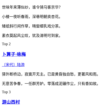
世味年来薄似纱，谁令骑马客京华？
小楼一夜听春雨，深巷明朝卖杏花。
矮纸斜行闲作草，晴窗细乳戏分茶。
素衣莫起风尘叹，犹及清明可到家。
Top 2
卜算子·咏梅
〔宋代〕
陆游
驿外断桥边，寂寞开无主。已是黄昏独自愁，更著风和雨。
无意苦争春，一任群芳妒。零落成泥碾作尘，只有香如故。
Top 3
游山西村