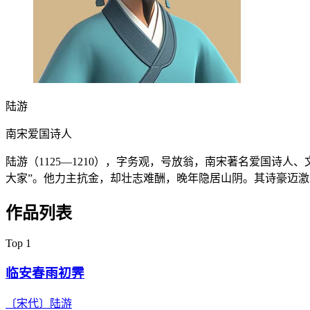
陆游
南宋爱国诗人
陆游（1125—1210），字务观，号放翁，南宋著名爱国诗
大家”。他力主抗金，却壮志难酬，晚年隐居山阴。其诗豪迈
作品列表
Top 1
临安春雨初霁
〔宋代〕
陆游