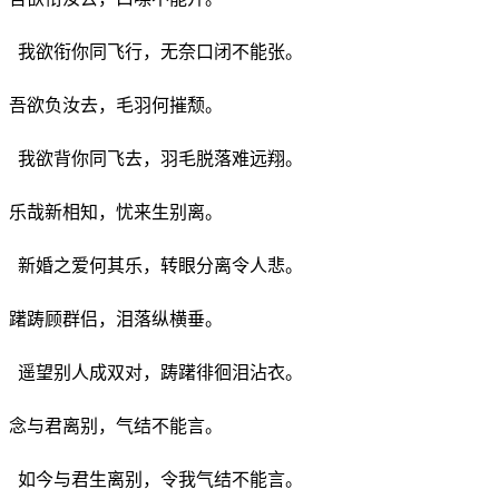
我欲衔你同飞行，无奈口闭不能张。
吾欲负汝去，毛羽何摧颓。
我欲背你同飞去，羽毛脱落难远翔。
乐哉新相知，忧来生别离。
新婚之爱何其乐，转眼分离令人悲。
躇踌顾群侣，泪落纵横垂。
遥望别人成双对，踌躇徘徊泪沾衣。
念与君离别，气结不能言。
如今与君生离别，令我气结不能言。