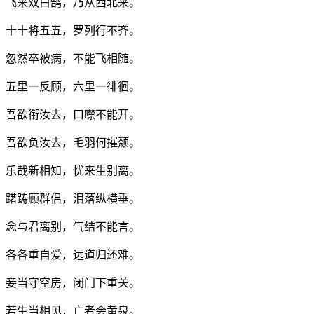
飞来双白鹄，乃从西北来。
十十将五五，罗列行不齐。
忽然卒被病，不能飞相随。
五里一反顾，六里一徘徊。
吾欲衔汝去，口噤不能开。
吾欲负汝去，毛羽何摧颓。
乐哉新相知，忧来生别离。
躇踌顾群侣，泪落纵横垂。
念与君离别，气结不能言。
各各重自爱，远道归还难。
妾当守空房，闭门下重关。
若生当相见，亡者会黄泉。