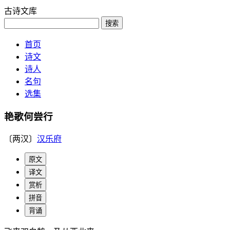
古诗文库
搜索
首页
诗文
诗人
名句
选集
艳歌何尝行
〔两汉〕
汉乐府
原文
译文
赏析
拼音
背诵