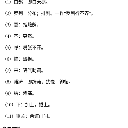
（1）
白鹄：即白天鹅。
（2）
罗列：分布；排列。一作“罗列行不齐”。
（3）
妻：指雌鹄。
（4）
卒：突然。
（5）
噤：嘴张不开。
（6）
摧：毁损。
（7）
来：语气助词。
（8）
躇踌：即踌躇，犹豫，徘徊。
（9）
结：堵塞。
（10）
下：加上，插上。
（11）
重关：两道门闩。