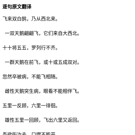
逐句原文翻译
飞来双白鹄，乃从西北来。
一双天鹅翩翩飞，它们来自大西北。
十十将五五，罗列行不齐。
一群天鹅在前飞，或十或五成双对。
忽然卒被病，不能飞相随。
雌性天鹅突生病，眼看不能相伴飞。
五里一反顾，六里一徘徊。
雄性五里一回顾，飞出六里又返回。
吾欲衔汝去，口噤不能开。