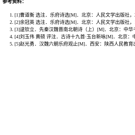
参考资料：
[1]
曹道衡 选注．乐府诗选[M]．北京：人民文学出版社，200
[2]
余冠英 选注．乐府诗选[M]．北京：人民文学出版社，195
[3]
逯钦立．先秦汉魏晋南北朝诗（上）[M]．北京：中华书局，1
[4]
刘玉伟 黄硕 评注．古诗十九首·玉台新咏[M]．北京：中华
[5]
赵光勇．汉魏六朝乐府观止[M]．西安：陕西人民教育出版社