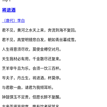
将进酒
〔唐代〕
李白
君不见，黄河之水天上来，奔流到海不复回。
君不见，高堂明镜悲白发，朝如青丝暮成雪。
人生得意须尽欢，莫使金樽空对月。
天生我材必有用，千金散尽还复来。
烹羊宰牛且为乐，会须一饮三百杯。
岑夫子，丹丘生，将进酒，杯莫停。
与君歌一曲，请君为我倾耳听。
钟鼓馔玉不足贵，但愿长醉不复醒。
古来圣贤皆寂寞，惟有饮者留其名。