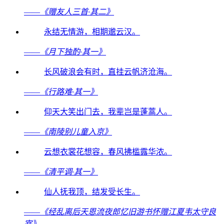
——
《赠友人三首·其二》
永结无情游，相期邈云汉。
——
《月下独酌·其一》
长风破浪会有时，直挂云帆济沧海。
——
《行路难·其一》
仰天大笑出门去，我辈岂是蓬蒿人。
——
《南陵别儿童入京》
云想衣裳花想容，春风拂槛露华浓。
——
《清平调·其一》
仙人抚我顶，结发受长生。
——
《经乱离后天恩流夜郎忆旧游书怀赠江夏韦太守良
宰》