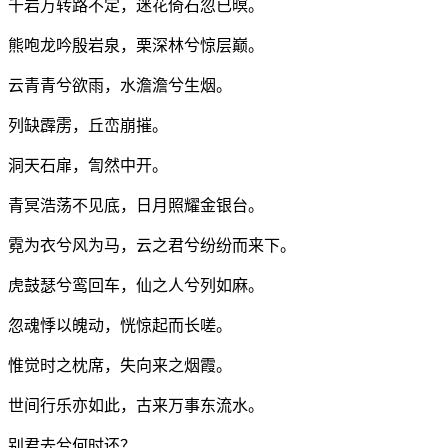
千岩万转路不定，迷花倚石忽已暝。
熊咆龙吟殷岩泉，栗深林兮惊层巅。
云青青兮欲雨，水澹澹兮生烟。
列缺霹雳，丘峦崩摧。
洞天石扉，訇然中开。
青冥浩荡不见底，日月照耀金银台。
霓为衣兮风为马，云之君兮纷纷而来下。
虎鼓瑟兮鸾回车，仙之人兮列如麻。
忽魂悸以魄动，恍惊起而长嗟。
惟觉时之枕席，失向来之烟霞。
世间行乐亦如此，古来万事东流水。
别君去兮何时还？