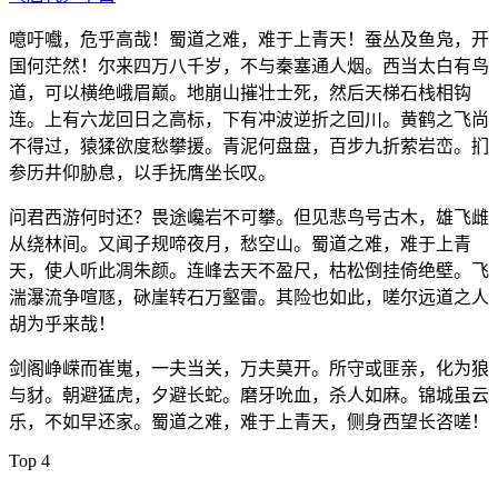
噫吁嚱，危乎高哉！蜀道之难，难于上青天！蚕丛及鱼凫，开
国何茫然！尔来四万八千岁，不与秦塞通人烟。西当太白有鸟
道，可以横绝峨眉巅。地崩山摧壮士死，然后天梯石栈相钩
连。上有六龙回日之高标，下有冲波逆折之回川。黄鹤之飞尚
不得过，猿猱欲度愁攀援。青泥何盘盘，百步九折萦岩峦。扪
参历井仰胁息，以手抚膺坐长叹。
问君西游何时还？畏途巉岩不可攀。但见悲鸟号古木，雄飞雌
从绕林间。又闻子规啼夜月，愁空山。蜀道之难，难于上青
天，使人听此凋朱颜。连峰去天不盈尺，枯松倒挂倚绝壁。飞
湍瀑流争喧豗，砯崖转石万壑雷。其险也如此，嗟尔远道之人
胡为乎来哉！
剑阁峥嵘而崔嵬，一夫当关，万夫莫开。所守或匪亲，化为狼
与豺。朝避猛虎，夕避长蛇。磨牙吮血，杀人如麻。锦城虽云
乐，不如早还家。蜀道之难，难于上青天，侧身西望长咨嗟！
Top 4