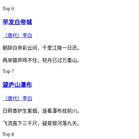
Top 6
早发白帝城
〔唐代〕
李白
朝辞白帝彩云间，千里江陵一日还。
两岸猿声啼不住，轻舟已过万重山。
Top 7
望庐山瀑布
〔唐代〕
李白
日照香炉生紫烟，遥看瀑布挂前川。
飞流直下三千尺，疑是银河落九天。
Top 8