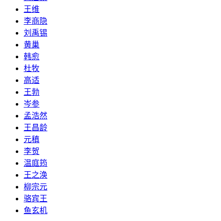
王维
李商隐
刘禹锡
黄巢
韩愈
杜牧
高适
王勃
岑参
孟浩然
王昌龄
元稹
李贺
温庭筠
王之涣
柳宗元
骆宾王
鱼玄机