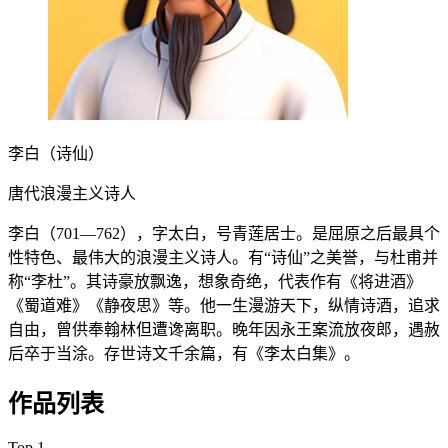
李白
（诗仙）
唐代浪漫主义诗人
李白（701—762），字太白，号青莲居士。是屈原之后最具个
性特色、最伟大的浪漫主义诗人。有“诗仙”之美誉，与杜甫并
称“李杜”。其诗豪放飘逸，想象奇绝，代表作有《将进酒》
《蜀道难》《静夜思》等。他一生漫游天下，纵情诗酒，追求
自由，曾供奉翰林但遭谗离职。晚年因永王案流放夜郎，遇赦
后卒于当涂。存世诗文千余篇，有《李太白集》。
作品列表
Top 1