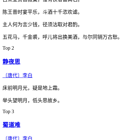
陈王昔时宴平乐，斗酒十千恣欢谑。
主人何为言少钱，径须沽取对君酌。
五花马，千金裘，呼儿将出换美酒，与尔同销万古愁。
Top 2
静夜思
〔唐代〕
李白
床前明月光，疑是地上霜。
举头望明月，低头思故乡。
Top 3
蜀道难
〔唐代〕
李白