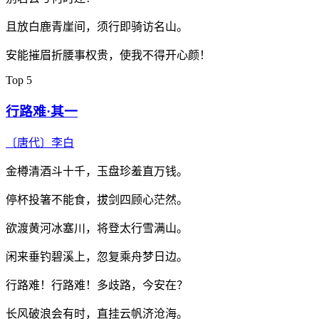
且放白鹿青崖间，须行即骑访名山。
安能摧眉折腰事权贵，使我不得开心颜！
Top 5
行路难·其一
〔唐代〕
李白
金樽清酒斗十千，玉盘珍羞直万钱。
停杯投箸不能食，拔剑四顾心茫然。
欲渡黄河冰塞川，将登太行雪满山。
闲来垂钓碧溪上，忽复乘舟梦日边。
行路难！行路难！多歧路，今安在？
长风破浪会有时，直挂云帆济沧海。