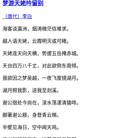
梦游天姥吟留别
〔唐代〕
李白
海客谈瀛洲，烟涛微茫信难求。
越人语天姥，云霞明灭或可睹。
天姥连天向天横，势拔五岳掩赤城。
天台四万八千丈，对此欲倒东南倾。
我欲因之梦吴越，一夜飞度镜湖月。
湖月照我影，送我至剡溪。
谢公宿处今尚在，渌水荡漾清猿啼。
脚著谢公屐，身登青云梯。
半壁见海日，空中闻天鸡。