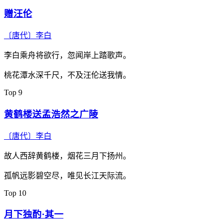
赠汪伦
〔唐代〕
李白
李白乘舟将欲行，忽闻岸上踏歌声。
桃花潭水深千尺，不及汪伦送我情。
Top 9
黄鹤楼送孟浩然之广陵
〔唐代〕
李白
故人西辞黄鹤楼，烟花三月下扬州。
孤帆远影碧空尽，唯见长江天际流。
Top 10
月下独酌·其一