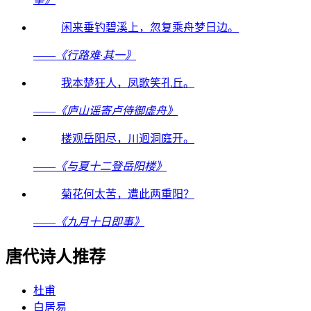
闲来垂钓碧溪上，忽复乘舟梦日边。
——
《行路难·其一》
我本楚狂人，凤歌笑孔丘。
——
《庐山谣寄卢侍御虚舟》
楼观岳阳尽，川迥洞庭开。
——
《与夏十二登岳阳楼》
菊花何太苦，遭此两重阳？
——
《九月十日即事》
唐代诗人推荐
杜甫
白居易