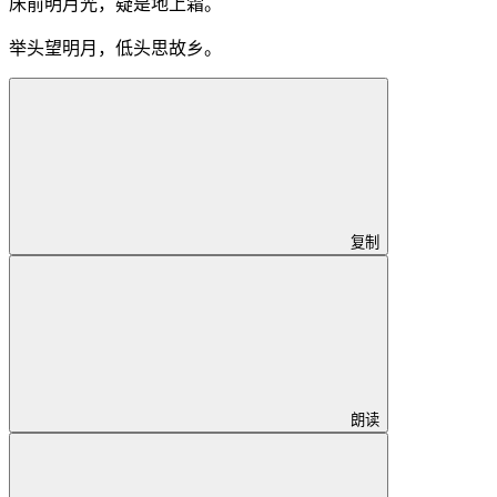
床前明月光，疑是地上霜。
举头望明月，低头思故乡。
复制
朗读