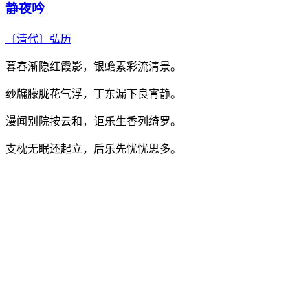
静夜吟
〔清代〕
弘历
暮舂渐隐红霞影，银蟾素彩流清景。
纱牖朦胧花气浮，丁东漏下良宵静。
漫闻别院按云和，讵乐生香列绮罗。
支枕无眠还起立，后乐先忧忧思多。