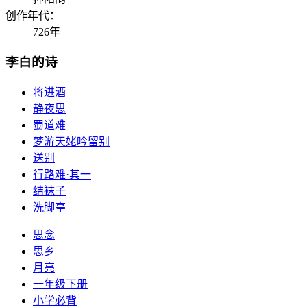
创作年代：
726年
李白的诗
将进酒
静夜思
蜀道难
梦游天姥吟留别
送别
行路难·其一
结袜子
洗脚亭
思念
思乡
月亮
一年级下册
小学必背