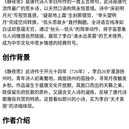
《静夜思》是唐代诗人李白所作的一首五言绝句，此诗是唐代
流传最广的思乡诗，以天然口语构筑永恒意境。诗中"床前明
月光"写视觉直感，"疑是地上霜"生刹那错觉，"举头望明
月"完成空间转换，"低头思故乡"直抒胸臆。全诗语言纯净如
白话却意蕴无穷，通过"抬头—低头"的简单动作，将宇宙意象
与人间情感自然链接，展现了李白"清水出芙蓉"的艺术境界，
成为中华文化中思乡情感的经典符号。
创作背景
《静夜思》此诗作于开元十四年（726年），李白26岁漫游扬
州时。青年诗人初离蜀地，病旅扬州的孤独中，寻常月夜触发
乡愁。作品诞生于盛唐文化开放期，其脱口而出的天籁之美，
既保留乐府民歌的质朴，又蕴含文人诗的凝练，反映了唐代诗
歌雅俗共赏的特质。这首看似即兴的小诗，实为李白"天才英
丽"的浓缩体现。
作者介绍