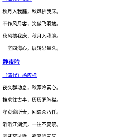
秋月入我牖，秋风拂我床。
不作风月客，笑傲飞羽觞。
秋风拂我床，秋月入我牖。
一室四海心，展转思量久。
静夜吟
〔清代〕
杨应标
夜久群动息，秋潭冷素心。
推求往古事，历历罗胸襟。
守贞道所贵，回遹众乃任。
滔滔江湖流，一往不复禁。
穷巷罕过辙，寂寥鸣素琴。