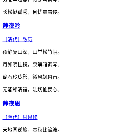
长松挺孤秀，何忧霜雪侵。
静夜吟
〔清代〕
弘历
夜静复山深，山堂松竹阴。
月如明挂镜，泉解暗调琴。
诡石玲珑影，微风飒沓音。
无能领清福，陡切恤民心。
静夜思
〔明代〕
周是修
天地同逆旅，春秋比流波。