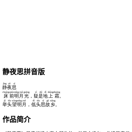
静夜思拼音版
jìng
yè
sī
静
夜
思
chuáng
qián
míng
yuè
guāng
yí
shì
dì
shàng
shuāng
床
前
明
月
光
，
疑
是
地
上
霜
。
jǔ
tóu
wàng
míng
yuè
dī
tóu
sī
gù
xiāng
举
头
望
明
月
，
低
头
思
故
乡
。
作品简介