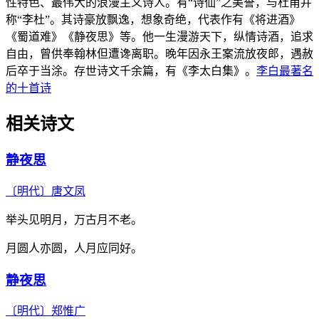
性特色、最伟大的浪漫主义诗人。有“诗仙”之美誉，与杜甫并
称“李杜”。其诗豪放飘逸，想象奇绝，代表作有《将进酒》
《蜀道难》《静夜思》等。他一生漫游天下，纵情诗酒，追求
自由，曾供奉翰林但遭谗离职。晚年因永王案流放夜郎，遇赦
后卒于当涂。存世诗文千余篇，有《李太白集》。
李白最著名
的十首诗
相关诗文
静夜思
〔明代〕
唐文凤
举头见明月，万古月不老。
月圆人亦圆，人月应同好。
静夜思
〔明代〕
郑惟广