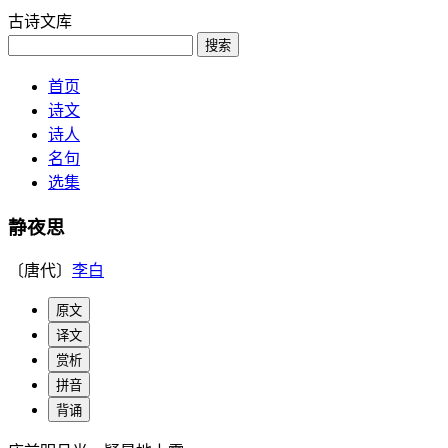
古诗文库
搜索
首页
诗文
诗人
名句
选集
静夜思
〔唐代〕
李白
原文
译文
赏析
拼音
背诵