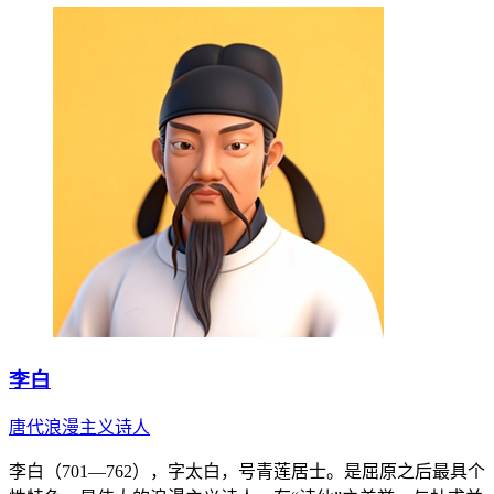
李白
唐代浪漫主义诗人
李白（701—762），字太白，号青莲居士。是屈原之后最具个