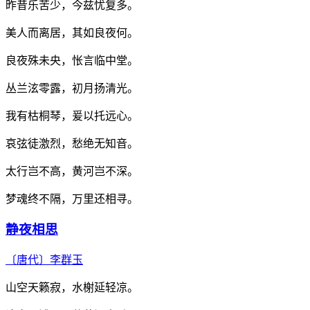
昨昔乐苦少，今兹忧复多。
美人而离居，其如良夜何。
良夜殊未央，怅言临中堂。
丛兰泫零露，初月扬清光。
我有枯桐琴，爰以托远心。
哀弦徒激烈，愁绝无知音。
太行岂不高，黄河岂不深。
梦魂终不隔，万里还相寻。
静夜相思
〔唐代〕
李群玉
山空天籁寂，水榭延轻凉。