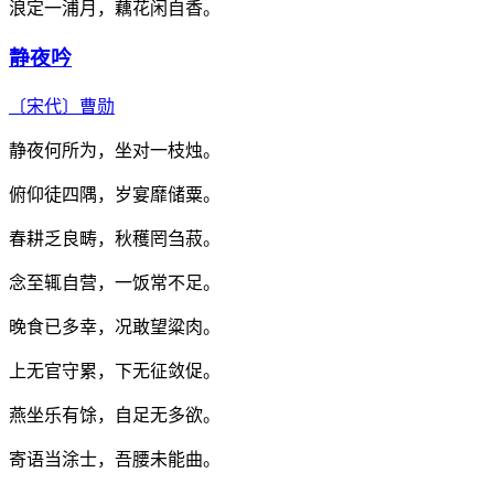
浪定一浦月，藕花闲自香。
静夜吟
〔宋代〕
曹勋
静夜何所为，坐对一枝烛。
俯仰徒四隅，岁宴靡储粟。
春耕乏良畴，秋穫罔刍菽。
念至辄自营，一饭常不足。
晚食已多幸，况敢望粱肉。
上无官守累，下无征敛促。
燕坐乐有馀，自足无多欲。
寄语当涂士，吾腰未能曲。