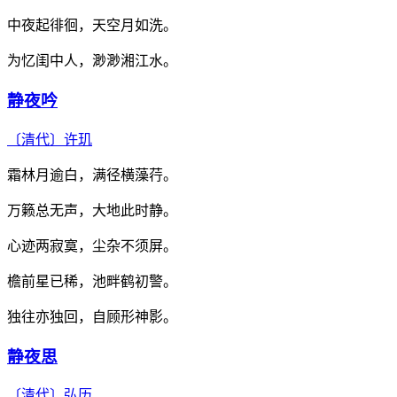
中夜起徘徊，天空月如洗。
为忆闺中人，渺渺湘江水。
静夜吟
〔清代〕
许玑
霜林月逾白，满径横藻荇。
万籁总无声，大地此时静。
心迹两寂寞，尘杂不须屏。
檐前星已稀，池畔鹤初警。
独往亦独回，自顾形神影。
静夜思
〔清代〕
弘历