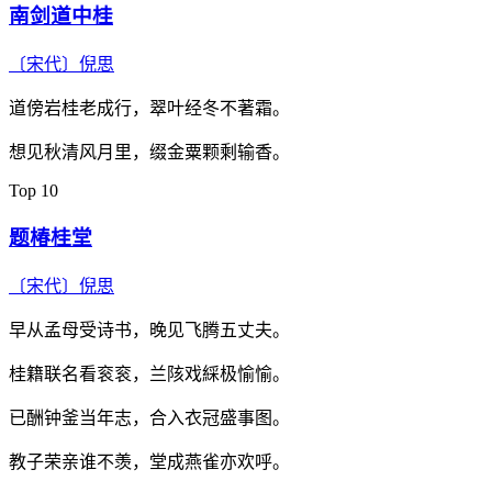
南剑道中桂
〔宋代〕
倪思
道傍岩桂老成行，翠叶经冬不著霜。
想见秋清风月里，缀金粟颗剩输香。
Top 10
题椿桂堂
〔宋代〕
倪思
早从孟母受诗书，晚见飞腾五丈夫。
桂籍联名看衮衮，兰陔戏綵极愉愉。
已酬钟釜当年志，合入衣冠盛事图。
教子荣亲谁不羡，堂成燕雀亦欢呼。