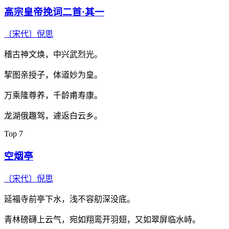
高宗皇帝挽词二首·其一
〔宋代〕
倪思
稽古神文焕，中兴武烈光。
挈图亲授子，体道妙为皇。
万乘隆尊养，千龄甫寿康。
龙湖俄趣驾，遽返白云乡。
Top 7
空烟亭
〔宋代〕
倪思
延福寺前亭下水，浅不容舠深没底。
青林磅礴上云气，宛如翔鸾开羽翅，又如翠屏临水峙。