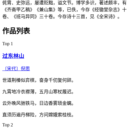
侂胄、史弥远，屡遭贬黜，谥文节。博学多识，著述颇丰，有
《齐斋甲乙稿》《兼山集》等，已佚，今存《经锄堂杂志》十
卷、《班马异同》三十卷。今存诗十三首，见《全宋诗》。
作品列表
Top 1
过东林山
〔宋代〕
倪思
世道荆榛似弈棋，奋身千仞复何辞。
九霄地冷衣襟薄，五月山寒杖履迟。
云外晚风驰铁马，日边香雾琐金螭。
直须历遍丹梯险，方问嫦娥索桂枝。
Top 2