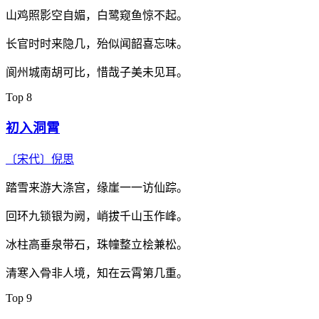
山鸡照影空自媚，白鹭窥鱼惊不起。
长官时时来隐几，殆似闻韶喜忘味。
阆州城南胡可比，惜哉子美未见耳。
Top 8
初入洞霄
〔宋代〕
倪思
踏雪来游大涤宫，缘崖一一访仙踪。
回环九锁银为阙，峭拔千山玉作峰。
冰柱高垂泉带石，珠幢整立桧兼松。
清寒入骨非人境，知在云霄第几重。
Top 9