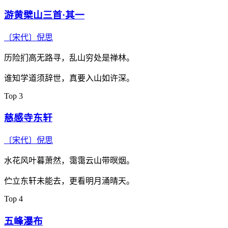
游黄檗山三首·其一
〔宋代〕
倪思
历险扪高无路寻，乱山穷处是禅林。
谁知学道须辞世，真要入山如许深。
Top 3
慈感寺东轩
〔宋代〕
倪思
水花风叶暮萧然，霭霭云山带暝烟。
伫立东轩未能去，更看明月涌晴天。
Top 4
五峰瀑布