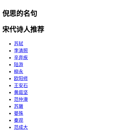
倪思的名句
宋代诗人推荐
苏轼
李清照
辛弃疾
陆游
柳永
欧阳修
王安石
黄庭坚
范仲淹
苏辙
晏殊
秦观
范成大