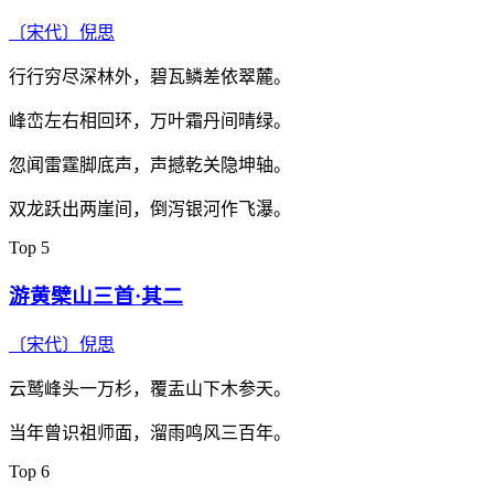
〔宋代〕
倪思
行行穷尽深林外，碧瓦鳞差依翠麓。
峰峦左右相回环，万叶霜丹间晴绿。
忽闻雷霆脚底声，声撼乾关隐坤轴。
双龙跃出两崖间，倒泻银河作飞瀑。
Top 5
游黄檗山三首·其二
〔宋代〕
倪思
云鹫峰头一万杉，覆盂山下木参天。
当年曾识祖师面，溜雨鸣风三百年。
Top 6