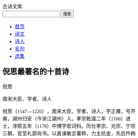
古诗文库
搜索
首页
诗文
诗人
名句
选集
倪思最著名的十首诗
倪思
南宋大臣、学者、诗人
倪思（1147—1220），南宋大臣、学者、诗人，字正甫，号齐
斋，湖州归安（今浙江湖州）人。孝宗乾道二年（1166）进
士，淳熙五年（1178）中博学宏词科。历仕孝宗、光宗、宁宗
三朝，官至礼部尚书。以直谏敢言著称，力主抗金，先后忤韩