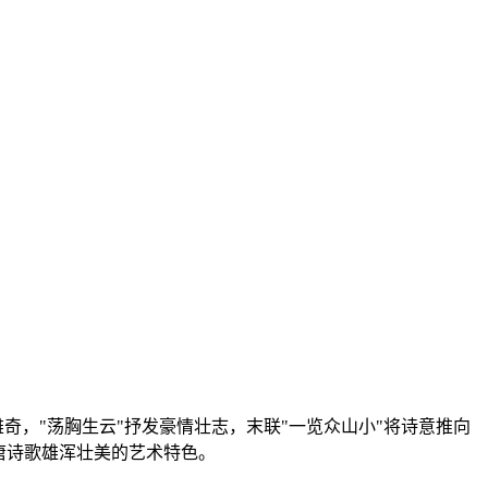
奇，"荡胸生云"抒发豪情壮志，末联"一览众山小"将诗意推向
唐诗歌雄浑壮美的艺术特色。