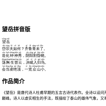
望岳拼音版
wàng
yuè
望
岳
dài
zōng
fú
rú
hé
qí
lǔ
qīng
wèi
liǎo
岱
宗
夫
如
何
？
齐
鲁
青
未
了
。
zào
huà
zhōng
shén
xiù
yīn
yáng
gē
hūn
xiǎo
造
化
钟
神
秀
，
阴
阳
割
昏
晓
。
dàng
xiōng
shēng
céng
yún
jué
zì
rù
guī
niǎo
荡
胸
生
曾
云
，
决
眦
入
归
鸟
。
huì
dāng
líng
jué
dǐng
yì
lǎn
zhòng
shān
xiǎo
会
当
凌
绝
顶
，
一
览
众
山
小
。
作品简介
《望岳》是唐代诗人杜甫早期的五言古诗代表作。全诗以设问开篇
巅峰。诗人以虚实相生的手法，既描绘了泰山的雄伟气象，又