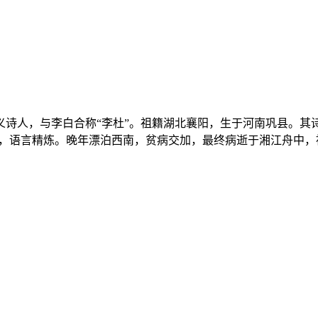
主义诗人，与李白合称“李杜”。祖籍湖北襄阳，生于河南巩县。其
挫，语言精炼。晚年漂泊西南，贫病交加，最终病逝于湘江舟中，