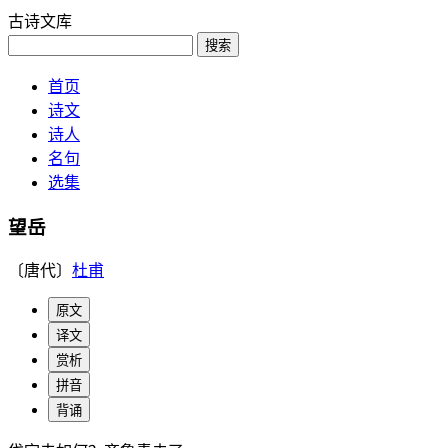
古诗文库
搜索
首页
诗文
诗人
名句
选集
望岳
〔唐代〕
杜甫
原文
译文
赏析
拼音
背诵