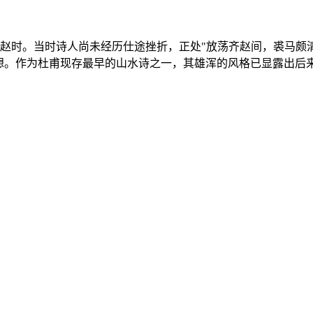
齐赵时。当时诗人尚未经历仕途挫折，正处"放荡齐赵间，裘马颇
想。作为杜甫现存最早的山水诗之一，其雄浑的风格已显露出后来