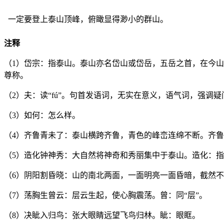
一定要登上泰山顶峰，俯瞰显得渺小的群山。
注释
（1）
岱宗：指泰山。泰山亦名岱山或岱岳，五岳之首，在今山
尊称。
（2）
夫：读“fú”。句首发语词，无实在意义，语气词，强调疑
（3）
如何：怎么样。
（4）
齐鲁青未了：泰山横跨齐鲁，青色的峰峦连绵不断。齐鲁
（5）
造化钟神秀：大自然将神奇和秀丽集中于泰山。造化：指
（6）
阴阳割昏晓：山的南北两面，一面明亮一面昏暗，截然不
（7）
荡胸生曾云：层云生起，使心胸震荡。曾：同“层”。
（8）
决眦入归鸟：张大眼睛远望飞鸟归林。眦：眼眶。