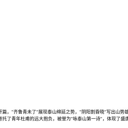
，"齐鲁青未了"展现泰山绵延之势，"阴阳割昏晓"写出山势雄
寄托了青年杜甫的远大抱负，被誉为"咏泰山第一诗"，体现了盛