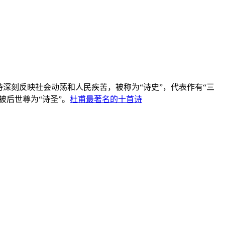
诗深刻反映社会动荡和人民疾苦，被称为“诗史”，代表作有“三
被后世尊为“诗圣”。
杜甫最著名的十首诗