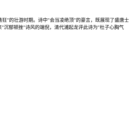
清狂"的壮游时期。诗中"会当凌绝顶"的豪言，既展现了盛唐士
"沉郁顿挫"诗风的端倪，清代浦起龙评此诗为"杜子心胸气