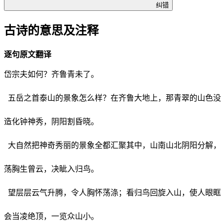
纠错
古诗的意思及注释
逐句原文翻译
岱宗夫如何？齐鲁青未了。
五岳之首泰山的景象怎么样？在齐鲁大地上，那青翠的山色没
造化钟神秀，阴阳割昏晓。
大自然把神奇秀丽的景象全都汇聚其中，山南山北阴阳分解，
荡胸生曾云，决眦入归鸟。
望层层云气升腾，令人胸怀荡涤；看归鸟回旋入山，使人眼眶
会当凌绝顶，一览众山小。