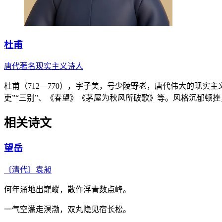
杜甫
唐代著名现实主义诗人
杜甫（712—770），字子美，号少陵野老，唐代伟大的现实
吏”“三别”、《春望》《茅屋为秋风所破歌》等。风格沉郁顿
相关诗文
望岳
〔清代〕
袁昶
何年涌地出巃嵷，散作浮青数点峰。
一气空濛走溟渤，双丸隐见宿长松。