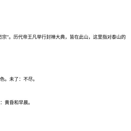
岱宗”。历代帝王凡举行封禅大典，皆在此山，这里指对泰山的
色。未了：不尽。
：黄昏和早晨。