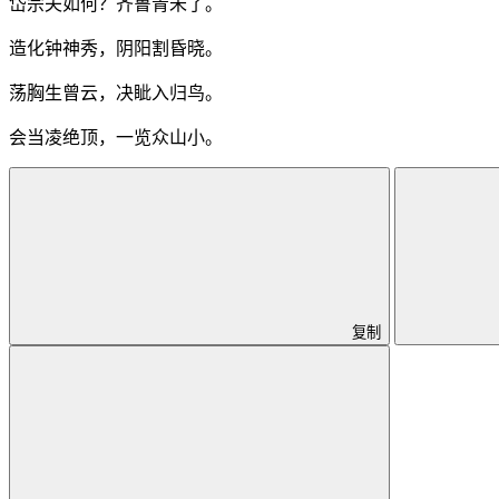
岱宗夫如何？齐鲁青未了。
造化钟神秀，阴阳割昏晓。
荡胸生曾云，决眦入归鸟。
会当凌绝顶，一览众山小。
复制