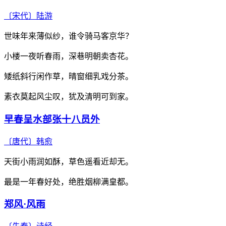
〔宋代〕
陆游
世味年来薄似纱，谁令骑马客京华？
小楼一夜听春雨，深巷明朝卖杏花。
矮纸斜行闲作草，晴窗细乳戏分茶。
素衣莫起风尘叹，犹及清明可到家。
早春呈水部张十八员外
〔唐代〕
韩愈
天街小雨润如酥，草色遥看近却无。
最是一年春好处，绝胜烟柳满皇都。
郑风·风雨