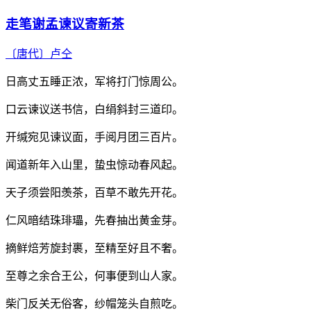
走笔谢孟谏议寄新茶
〔唐代〕
卢仝
日高丈五睡正浓，军将打门惊周公。
口云谏议送书信，白绢斜封三道印。
开缄宛见谏议面，手阅月团三百片。
闻道新年入山里，蛰虫惊动春风起。
天子须尝阳羡茶，百草不敢先开花。
仁风暗结珠琲瓃，先春抽出黄金芽。
摘鲜焙芳旋封裹，至精至好且不奢。
至尊之余合王公，何事便到山人家。
柴门反关无俗客，纱帽笼头自煎吃。