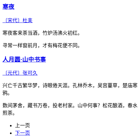
寒夜
〔宋代〕
杜耒
寒夜客来茶当酒，竹炉汤沸火初红。
寻常一样窗前月，才有梅花便不同。
人月圆·山中书事
〔元代〕
张可久
兴亡千古繁华梦，诗眼倦天涯。孔林乔木，吴宫蔓草，楚庙寒
鸦。
数间茅舍，藏书万卷，投老村家。山中何事？松花酿酒，春水
煎茶。
上一页
下一页