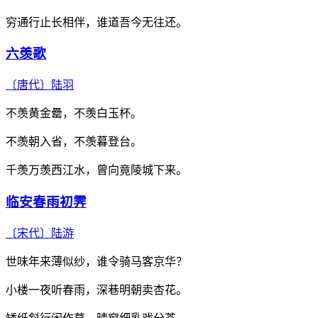
穷通行止长相伴，谁道吾今无往还。
六羡歌
〔唐代〕
陆羽
不羡黄金罍，不羡白玉杯。
不羡朝入省，不羡暮登台。
千羡万羡西江水，曾向竟陵城下来。
临安春雨初霁
〔宋代〕
陆游
世味年来薄似纱，谁令骑马客京华？
小楼一夜听春雨，深巷明朝卖杏花。