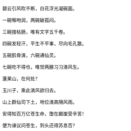
碧云引风吹不断，白花浮光凝碗面。
一碗喉吻润，两碗破孤闷。
三碗搜枯肠，唯有文字五千卷。
四碗发轻汗，平生不平事，尽向毛孔散。
五碗肌骨清，六碗通仙灵。
七碗吃不得也，唯觉两腋习习清风生。
蓬莱山，在何处？
玉川子，乘此清风欲归去。
山上群仙司下土，地位清高隔风雨。
安得知百万亿苍生命，堕在巅崖受辛苦！
便为谏议问苍生，到头还得苏息否？