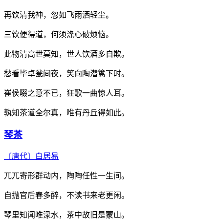
再饮清我神，忽如飞雨洒轻尘。
三饮便得道，何须涤心破烦恼。
此物清高世莫知，世人饮酒多自欺。
愁看毕卓瓮间夜，笑向陶潜篱下时。
崔侯啜之意不已，狂歌一曲惊人耳。
孰知茶道全尔真，唯有丹丘得如此。
琴茶
〔唐代〕
白居易
兀兀寄形群动内，陶陶任性一生间。
自抛官后春多醉，不读书来老更闲。
琴里知闻唯渌水，茶中故旧是蒙山。