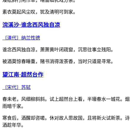
矮纸斜行闲作草，晴窗细乳戏分茶。
素衣莫起风尘叹，犹及清明可到家。
浣溪沙·谁念西风独自凉
〔清代〕
纳兰性德
谁念西风独自凉，萧萧黄叶闭疏窗，沉思往事立残阳。
被酒莫惊春睡重，赌书消得泼茶香，当时只道是寻常。
望江南·超然台作
〔宋代〕
苏轼
春未老，风细柳斜斜。试上超然台上看，半壕春水一城花。烟
雨暗千家。
寒食后，酒醒却咨嗟。休对故人思故国，且将新火试新茶。诗
酒趁年华。