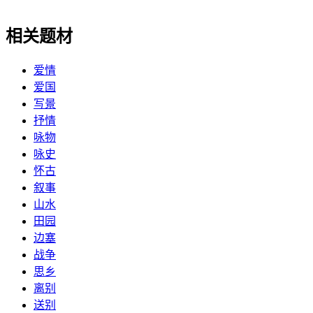
相关题材
爱情
爱国
写景
抒情
咏物
咏史
怀古
叙事
山水
田园
边塞
战争
思乡
离别
送别