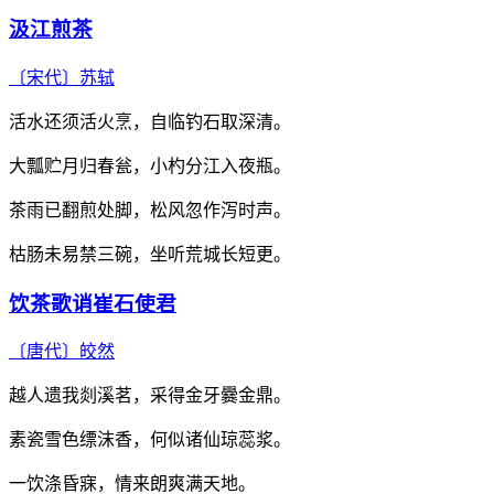
汲江煎茶
〔宋代〕
苏轼
活水还须活火烹，自临钓石取深清。
大瓢贮月归春瓮，小杓分江入夜瓶。
茶雨已翻煎处脚，松风忽作泻时声。
枯肠未易禁三碗，坐听荒城长短更。
饮茶歌诮崔石使君
〔唐代〕
皎然
越人遗我剡溪茗，采得金牙爨金鼎。
素瓷雪色缥沫香，何似诸仙琼蕊浆。
一饮涤昏寐，情来朗爽满天地。