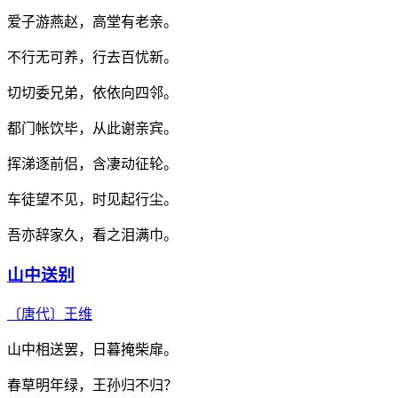
爱子游燕赵，高堂有老亲。
不行无可养，行去百忧新。
切切委兄弟，依依向四邻。
都门帐饮毕，从此谢亲宾。
挥涕逐前侣，含凄动征轮。
车徒望不见，时见起行尘。
吾亦辞家久，看之泪满巾。
山中送别
〔唐代〕
王维
山中相送罢，日暮掩柴扉。
春草明年绿，王孙归不归？