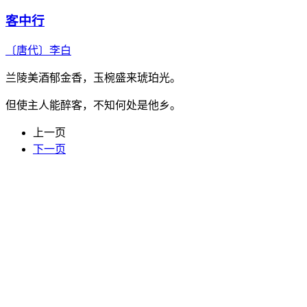
客中行
〔唐代〕
李白
兰陵美酒郁金香，玉椀盛来琥珀光。
但使主人能醉客，不知何处是他乡。
上一页
下一页