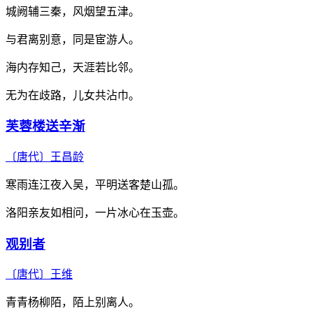
城阙辅三秦，风烟望五津。
与君离别意，同是宦游人。
海内存知己，天涯若比邻。
无为在歧路，儿女共沾巾。
芙蓉楼送辛渐
〔唐代〕
王昌龄
寒雨连江夜入吴，平明送客楚山孤。
洛阳亲友如相问，一片冰心在玉壶。
观别者
〔唐代〕
王维
青青杨柳陌，陌上别离人。