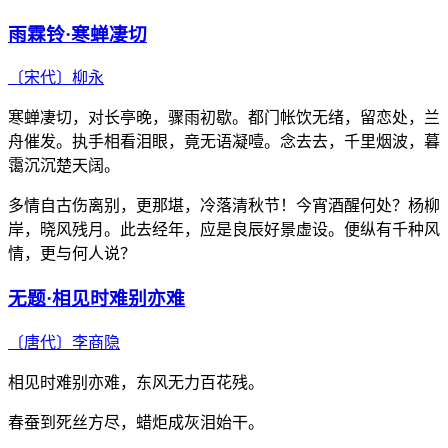
雨霖铃·寒蝉凄切
〔宋代〕
柳永
寒蝉凄切，对长亭晚，骤雨初歇。都门帐饮无绪，留恋处，兰
舟催发。执手相看泪眼，竟无语凝噎。念去去，千里烟波，暮
霭沉沉楚天阔。
多情自古伤离别，更那堪，冷落清秋节！今宵酒醒何处？杨柳
岸，晓风残月。此去经年，应是良辰好景虚设。便纵有千种风
情，更与何人说？
无题·相见时难别亦难
〔唐代〕
李商隐
相见时难别亦难，东风无力百花残。
春蚕到死丝方尽，蜡炬成灰泪始干。