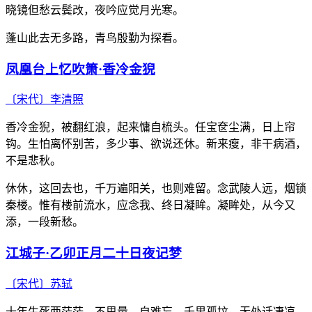
晓镜但愁云鬓改，夜吟应觉月光寒。
蓬山此去无多路，青鸟殷勤为探看。
凤凰台上忆吹箫·香冷金猊
〔宋代〕
李清照
香冷金猊，被翻红浪，起来慵自梳头。任宝奁尘满，日上帘
钩。生怕离怀别苦，多少事、欲说还休。新来瘦，非干病酒，
不是悲秋。
休休，这回去也，千万遍阳关，也则难留。念武陵人远，烟锁
秦楼。惟有楼前流水，应念我、终日凝眸。凝眸处，从今又
添，一段新愁。
江城子·乙卯正月二十日夜记梦
〔宋代〕
苏轼
十年生死两茫茫。不思量，自难忘。千里孤坟，无处话凄凉。