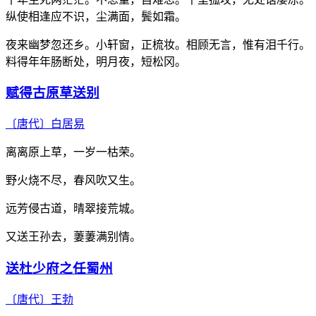
纵使相逢应不识，尘满面，鬓如霜。
夜来幽梦忽还乡。小轩窗，正梳妆。相顾无言，惟有泪千行。
料得年年肠断处，明月夜，短松冈。
赋得古原草送别
〔唐代〕
白居易
离离原上草，一岁一枯荣。
野火烧不尽，春风吹又生。
远芳侵古道，晴翠接荒城。
又送王孙去，萋萋满别情。
送杜少府之任蜀州
〔唐代〕
王勃