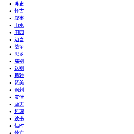
咏史
怀古
叙事
山水
田园
边塞
战争
思乡
离别
送别
孤独
赞美
讽刺
友情
励志
哲理
读书
惜时
悼亡