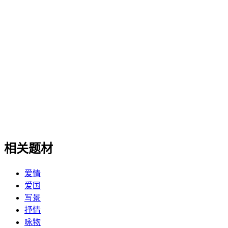
相关题材
爱情
爱国
写景
抒情
咏物