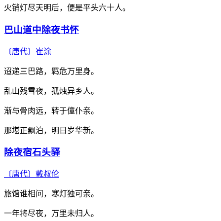
火销灯尽天明后，便是平头六十人。
巴山道中除夜书怀
〔唐代〕
崔涂
迢递三巴路，羁危万里身。
乱山残雪夜，孤烛异乡人。
渐与骨肉远，转于僮仆亲。
那堪正飘泊，明日岁华新。
除夜宿石头驿
〔唐代〕
戴叔伦
旅馆谁相问，寒灯独可亲。
一年将尽夜，万里未归人。