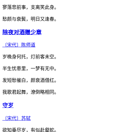
寥落悲前事，支离笑此身。
愁颜与衰鬓，明日又逢春。
除夜对酒赠少章
〔宋代〕
陈师道
岁晚身何托，灯前客未空。
半生忧患里，一梦有无中。
发短愁催白，颜衰酒借红。
我歌君起舞，潦倒略相同。
守岁
〔宋代〕
苏轼
欲知垂尽岁，有似赴壑蛇。