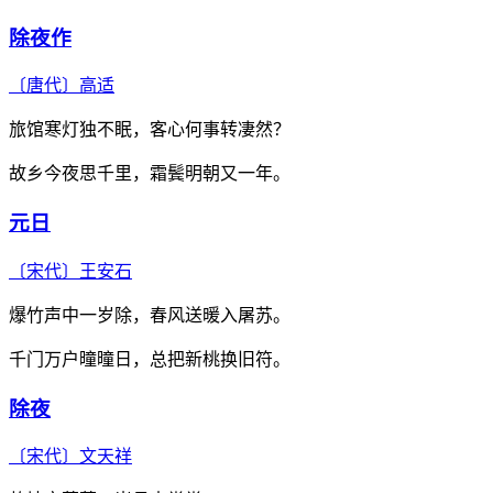
除夜作
〔唐代〕
高适
旅馆寒灯独不眠，客心何事转凄然？
故乡今夜思千里，霜鬓明朝又一年。
元日
〔宋代〕
王安石
爆竹声中一岁除，春风送暖入屠苏。
千门万户曈曈日，总把新桃换旧符。
除夜
〔宋代〕
文天祥