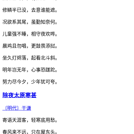
修鳞半已没，去意谁能遮。
况欲系其尾，虽勤知奈何。
儿童强不睡，相守夜欢哗。
晨鸡且勿唱，更鼓畏添挝。
坐久灯烬落，起看北斗斜。
明年岂无年，心事恐蹉跎。
努力尽今夕，少年犹可夸。
除夜太原寒甚
〔明代〕
于谦
寄语天涯客，轻寒底用愁。
春风来不远，只在屋东头。