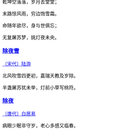
乾坤空落落，岁月去堂堂；
末路惊风雨，穷边饱雪霜。
命随年欲尽，身与世俱忘；
无复屠苏梦，挑灯夜未央。
除夜雪
〔宋代〕
陆游
北风吹雪四更初，嘉瑞天教及岁除。
半盏屠苏犹未举，灯前小草写桃符。
除夜
〔唐代〕
白居易
病眼少眠非守岁，老心多感又临春。