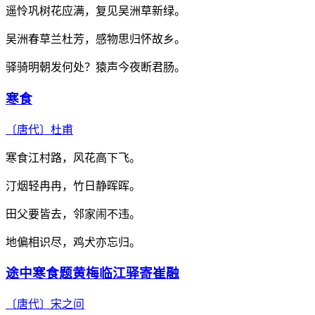
遥怜巩树花应满，复见吴洲草新绿。
吴洲春草兰杜芳，感物思归怀故乡。
驿骑明朝发何处？猿声今夜断君肠。
寒食
〔唐代〕
杜甫
寒食江村路，风花高下飞。
汀烟轻冉冉，竹日静晖晖。
田父要皆去，邻家闹不违。
地偏相识尽，鸡犬亦忘归。
途中寒食题黄梅临江驿寄崔融
〔唐代〕
宋之问