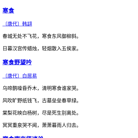
寒食
〔唐代〕
韩翃
春城无处不飞花，寒食东风御柳斜。
日暮汉宫传蜡烛，轻烟散入五侯家。
寒食野望吟
〔唐代〕
白居易
乌啼鹊噪昏乔木，清明寒食谁家哭。
风吹旷野纸钱飞，古墓垒垒春草绿。
棠梨花映白杨树，尽是死生别离处。
冥冥重泉哭不闻，萧萧暮雨人归去。