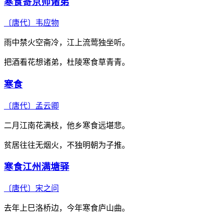
寒食寄京师诸弟
〔唐代〕
韦应物
雨中禁火空斋冷，江上流莺独坐听。
把酒看花想诸弟，杜陵寒食草青青。
寒食
〔唐代〕
孟云卿
二月江南花满枝，他乡寒食远堪悲。
贫居往往无烟火，不独明朝为子推。
寒食江州满塘驿
〔唐代〕
宋之问
去年上巳洛桥边，今年寒食庐山曲。