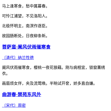
马上逢寒食，愁中属暮春。
可怜江浦望，不见洛阳人。
北极怀明主，南溟作逐臣。
故园肠断处，日夜柳条新。
菩萨蛮·阑风伏雨催寒食
〔清代〕
纳兰性德
阑风伏雨催寒食，樱桃一夜花狼藉。刚与病相宜，锁窗薰绣
衣。
画眉烦女伴，央及流莺唤。半晌试开奁，娇多直自嫌。
曲游春·禁苑东风外
〔宋代〕
周密