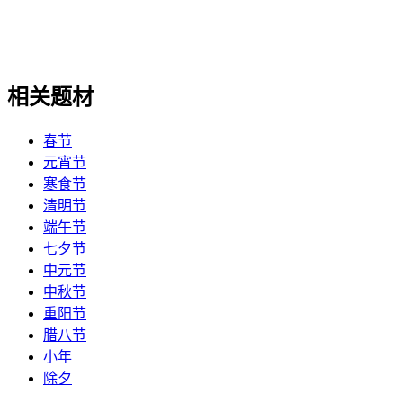
相关题材
春节
元宵节
寒食节
清明节
端午节
七夕节
中元节
中秋节
重阳节
腊八节
小年
除夕