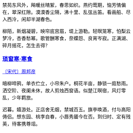
禁苑东风外，飚暖丝晴絮，春思如织。燕约莺期，恼芳情偏
在，翠深红隙。漠漠香尘隔，沸十里、乱弦丛笛。看画船、尽
入西泠，闲却半湖春色。
柳陌，新烟凝碧，映帘底宫眉，堤上游勒。轻暝笼寒，怕梨云
梦冷，杏香愁幂。歌管酬寒食，奈蝶怨、良宵岑寂。正满湖、
碎月摇花，怎生去得？
琐窗寒·寒食
〔宋代〕
周邦彦
暗柳啼鸦，单衣伫立，小帘朱户。桐花半亩，静锁一庭愁雨。
洒空阶、夜阑未休，故人剪烛西窗语。似楚江暝宿，风灯零
乱，少年羁旅。
迟暮。嬉游处。正店舍无烟，禁城百五。旗亭唤酒，付与高阳
俦侣。想东园、桃李自春，小唇秀靥今在否。到归时、定有残
英，待客携尊俎。