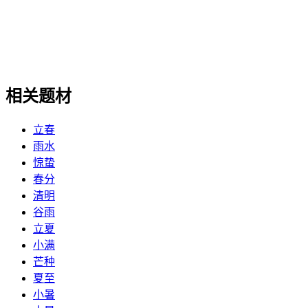
相关题材
立春
雨水
惊蛰
春分
清明
谷雨
立夏
小满
芒种
夏至
小暑