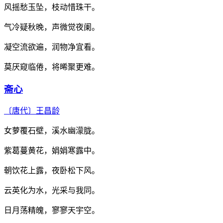
风摇愁玉坠，枝动惜珠干。
气冷疑秋晚，声微觉夜阑。
凝空流欲遍，润物净宜看。
莫厌窥临倦，将晞聚更难。
斋心
〔唐代〕
王昌龄
女萝覆石壁，溪水幽濛胧。
紫葛蔓黄花，娟娟寒露中。
朝饮花上露，夜卧松下风。
云英化为水，光采与我同。
日月荡精魄，寥寥天宇空。