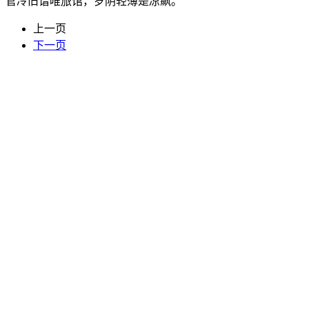
官冷旧谙唯旅馆，岁阴轻薄是凉飙。
上一页
下一页