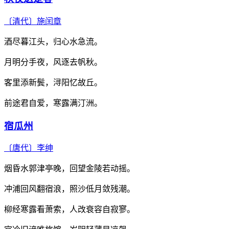
〔清代〕
施闰章
酒尽暮江头，归心水急流。
月明分手夜，风逐去帆秋。
客里添新鬓，浔阳忆故丘。
前途君自爱，寒露满汀洲。
宿瓜州
〔唐代〕
李绅
烟昏水郭津亭晚，回望金陵若动摇。
冲浦回风翻宿浪，照沙低月敛残潮。
柳经寒露看萧索，人改衰容自寂寥。