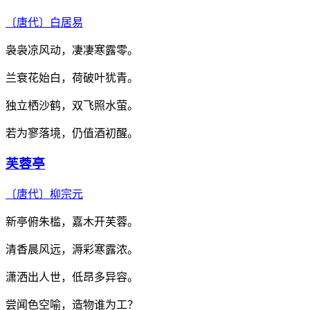
〔唐代〕
白居易
袅袅凉风动，凄凄寒露零。
兰衰花始白，荷破叶犹青。
独立栖沙鹤，双飞照水萤。
若为寥落境，仍值酒初醒。
芙蓉亭
〔唐代〕
柳宗元
新亭俯朱槛，嘉木开芙蓉。
清香晨风远，溽彩寒露浓。
潇洒出人世，低昂多异容。
尝闻色空喻，造物谁为工？