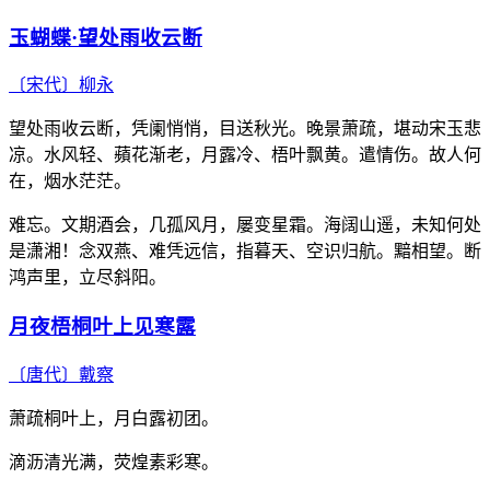
玉蝴蝶·望处雨收云断
〔宋代〕
柳永
望处雨收云断，凭阑悄悄，目送秋光。晚景萧疏，堪动宋玉悲
凉。水风轻、蘋花渐老，月露冷、梧叶飘黄。遣情伤。故人何
在，烟水茫茫。
难忘。文期酒会，几孤风月，屡变星霜。海阔山遥，未知何处
是潇湘！念双燕、难凭远信，指暮天、空识归航。黯相望。断
鸿声里，立尽斜阳。
月夜梧桐叶上见寒露
〔唐代〕
戴察
萧疏桐叶上，月白露初团。
滴沥清光满，荧煌素彩寒。