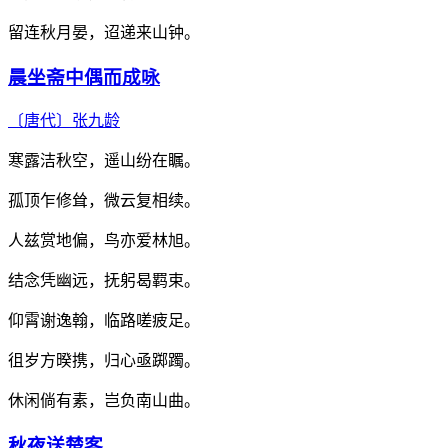
留连秋月晏，迢递来山钟。
晨坐斋中偶而成咏
〔唐代〕
张九龄
寒露洁秋空，遥山纷在瞩。
孤顶乍修耸，微云复相续。
人兹赏地偏，鸟亦爱林旭。
结念凭幽远，抚躬曷羁束。
仰霄谢逸翰，临路嗟疲足。
徂岁方暌携，归心亟踯躅。
休闲倘有素，岂负南山曲。
秋夜送楚客