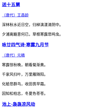
送十五舅
〔唐代〕
王昌龄
深林秋水近日空，归棹演漾清阴中。
夕浦离觞意何已，草根寒露悲鸣虫。
咏廿四气诗·寒露九月节
〔唐代〕
元稹
寒露惊秋晚，朝看菊渐黄。
千家风扫叶，万里雁随阳。
化蛤悲群鸟，收田畏早霜。
因知松柏志，冬夏色苍苍。
池上·袅袅凉风动