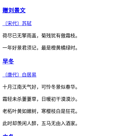
赠刘景文
〔宋代〕
苏轼
荷尽已无擎雨盖，菊残犹有傲霜枝。
一年好景君须记，最是橙黄橘绿时。
早冬
〔唐代〕
白居易
十月江南天气好，可怜冬景似春华。
霜轻未杀萋萋草，日暖初干漠漠沙。
老柘叶黄如嫩树，寒樱枝白是狂花。
此时却羡闲人醉，五马无由入酒家。