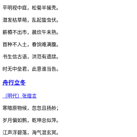
平明视中庭，松菊半摧秃。
潜发枯草萌，乱起蛰虫伏。
薪槱不出市，晨炊午未熟。
首种不入土，春饷难满腹。
书生信古语，洪范有遗牍。
时无中垒君，此意谁当告。
舟行立冬
〔明代〕
张煌言
寒暄原物候，忽忽且扬舲；
岁月偏如鹘，乾坤总似萍。
江声浮碧落，海气混玄冥。