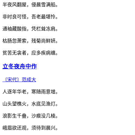
半夜风翻屋，侵晨雪满船。
非时良可怪，吾老最堪怜。
通袖藏酸指，凭栏耸冻肩。
枯肠忽萧索，残菊尚鲜妍。
贫苦无衾者，应多疾病缠。
立冬夜舟中作
〔宋代〕
范成大
人逐年华老，寒随雨意增。
山头望樵火，水底见渔灯。
浪影生千叠，沙痕没几棱。
峨眉欲还观，须待到晨兴。