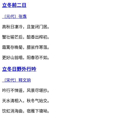
立冬前二日
〔元代〕
张翥
高秋日凄冷，且复闭门居。
蟹壮输芒后，醅香出榨初。
霜篱存晚菊，腊瓮作寒菹。
更好山翁唱，阳春恐不如。
立冬日野外行吟
〔宋代〕
释文珦
吟行不惮遥，风景尽堪抄。
天水清相入，秋冬气始交。
饮虹消海曲，宿雁下塘坳。