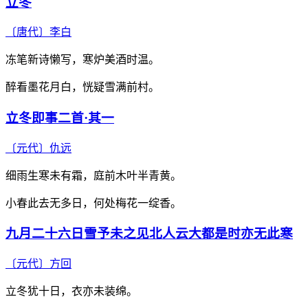
立冬
〔唐代〕
李白
冻笔新诗懒写，寒炉美酒时温。
醉看墨花月白，恍疑雪满前村。
立冬即事二首·其一
〔元代〕
仇远
细雨生寒未有霜，庭前木叶半青黄。
小春此去无多日，何处梅花一绽香。
九月二十六日雪予未之见北人云大都是时亦无此寒
〔元代〕
方回
立冬犹十日，衣亦未装绵。