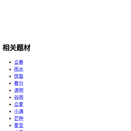
相关题材
立春
雨水
惊蛰
春分
清明
谷雨
立夏
小满
芒种
夏至