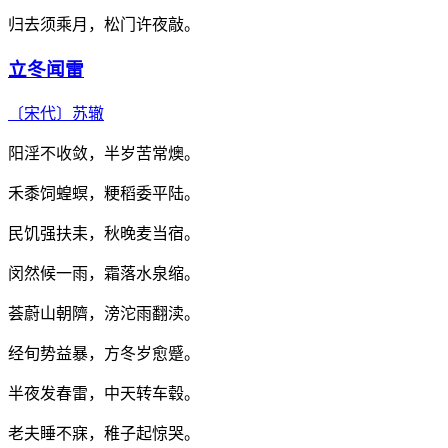
归去须乘月，松门许夜敲。
立冬闻雷
〔宋代〕
苏辙
阳淫不收敛，半岁苦常燠。
禾黍饲蝗螟，粳稻委平陆。
民饥强扶耒，秋晚麦当宿。
闵然候一雨，霜落水泉缩。
荟蔚山朝隮，滂沱雨翻渎。
经旬势益暴，方冬岁愈蹙。
半夜发春雷，中天转车毂。
老夫睡不寐，稚子起惊哭。