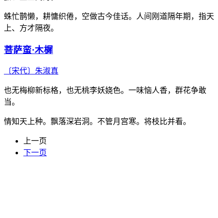
蛛忙鹊懒，耕慵织倦，空做古今佳话。人间刚道隔年期，指天
上、方才隔夜。
菩萨蛮·木樨
〔宋代〕
朱淑真
也无梅柳新标格，也无桃李妖娆色。一味恼人香，群花争敢
当。
情知天上种。飘落深岩洞。不管月宫寒。将枝比并看。
上一页
下一页