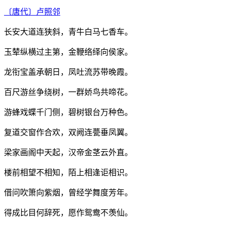
〔唐代〕
卢照邻
长安大道连狭斜，青牛白马七香车。
玉辇纵横过主第，金鞭络绎向侯家。
龙衔宝盖承朝日，凤吐流苏带晚霞。
百尺游丝争绕树，一群娇鸟共啼花。
游蜂戏蝶千门侧，碧树银台万种色。
复道交窗作合欢，双阙连甍垂凤翼。
梁家画阁中天起，汉帝金茎云外直。
楼前相望不相知，陌上相逢讵相识。
借问吹箫向紫烟，曾经学舞度芳年。
得成比目何辞死，愿作鸳鸯不羡仙。