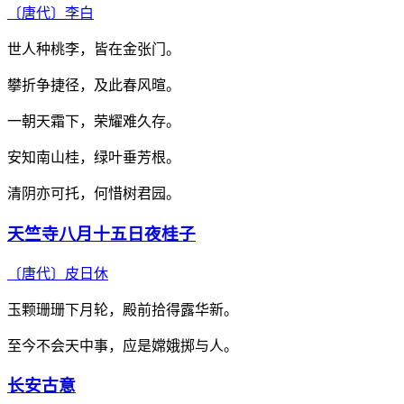
〔唐代〕
李白
世人种桃李，皆在金张门。
攀折争捷径，及此春风暄。
一朝天霜下，荣耀难久存。
安知南山桂，绿叶垂芳根。
清阴亦可托，何惜树君园。
天竺寺八月十五日夜桂子
〔唐代〕
皮日休
玉颗珊珊下月轮，殿前拾得露华新。
至今不会天中事，应是嫦娥掷与人。
长安古意