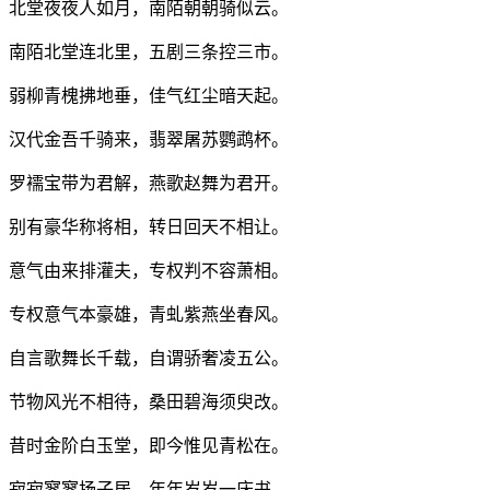
北堂夜夜人如月，南陌朝朝骑似云。
南陌北堂连北里，五剧三条控三市。
弱柳青槐拂地垂，佳气红尘暗天起。
汉代金吾千骑来，翡翠屠苏鹦鹉杯。
罗襦宝带为君解，燕歌赵舞为君开。
别有豪华称将相，转日回天不相让。
意气由来排灌夫，专权判不容萧相。
专权意气本豪雄，青虬紫燕坐春风。
自言歌舞长千载，自谓骄奢凌五公。
节物风光不相待，桑田碧海须臾改。
昔时金阶白玉堂，即今惟见青松在。
寂寂寥寥扬子居，年年岁岁一床书。