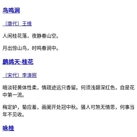
鸟鸣涧
〔唐代〕
王维
人闲桂花落，夜静春山空。
月出惊山鸟，时鸣春涧中。
鹧鸪天·桂花
〔宋代〕
李清照
暗淡轻黄体性柔，情疏迹远只香留。何须浅碧深红色，自是花
中第一流。
梅定妒，菊应羞，画阑开处冠中秋。骚人可煞无情思，何事当
年不见收。
咏桂