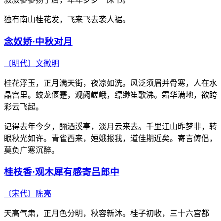
独有南山桂花发，飞来飞去袭人裾。
念奴娇·中秋对月
〔明代〕
文徵明
桂花浮玉，正月满天街，夜凉如洗。风泛须眉并骨寒，人在水
晶宫里。蛟龙偃蹇，观阙嵯峨，缥缈笙歌沸。霜华满地，欲跨
彩云飞起。
记得去年今夕，酾酒溪亭，淡月云来去。千里江山昨梦非，转
眼秋光如许。青雀西来，姮娥报我，道佳期近矣。寄言俦侣，
莫负广寒沉醉。
桂枝香·观木犀有感寄吕郎中
〔宋代〕
陈亮
天高气肃，正月色分明，秋容新沐。桂子初收，三十六宫都