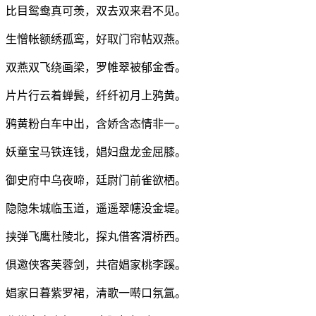
比目鸳鸯真可羡，双去双来君不见。
生憎帐额绣孤鸾，好取门帘帖双燕。
双燕双飞绕画梁，罗帷翠被郁金香。
片片行云着蝉鬓，纤纤初月上鸦黄。
鸦黄粉白车中出，含娇含态情非一。
妖童宝马铁连钱，娼妇盘龙金屈膝。
御史府中乌夜啼，廷尉门前雀欲栖。
隐隐朱城临玉道，遥遥翠幰没金堤。
挟弹飞鹰杜陵北，探丸借客渭桥西。
俱邀侠客芙蓉剑，共宿娼家桃李蹊。
娼家日暮紫罗裙，清歌一啭口氛氲。