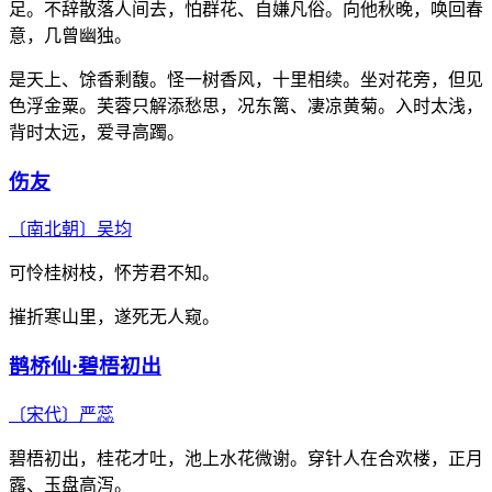
足。不辞散落人间去，怕群花、自嫌凡俗。向他秋晚，唤回春
意，几曾幽独。
是天上、馀香剩馥。怪一树香风，十里相续。坐对花旁，但见
色浮金粟。芙蓉只解添愁思，况东篱、凄凉黄菊。入时太浅，
背时太远，爱寻高躅。
伤友
〔南北朝〕
吴均
可怜桂树枝，怀芳君不知。
摧折寒山里，遂死无人窥。
鹊桥仙·碧梧初出
〔宋代〕
严蕊
碧梧初出，桂花才吐，池上水花微谢。穿针人在合欢楼，正月
露、玉盘高泻。