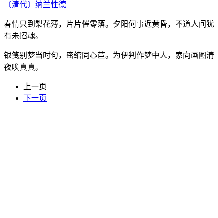
〔清代〕
纳兰性德
春情只到梨花薄，片片催零落。夕阳何事近黄昏，不道人间犹
有未招魂。
银笺别梦当时句，密绾同心苣。为伊判作梦中人，索向画图清
夜唤真真。
上一页
下一页