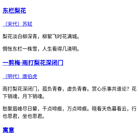
东栏梨花
〔宋代〕
苏轼
梨花淡白柳深青，柳絮飞时花满城。
惆怅东栏一株雪，人生看得几清明。
一剪梅·雨打梨花深闭门
〔明代〕
唐伯虎
雨打梨花深闭门，孤负青春，虚负青春。赏心乐事共谁论？花
下销魂，月下销魂。
愁聚眉峰尽日颦，千点啼痕，万点啼痕。晓看天色暮看云，行
也思君，坐也思君。
寓意