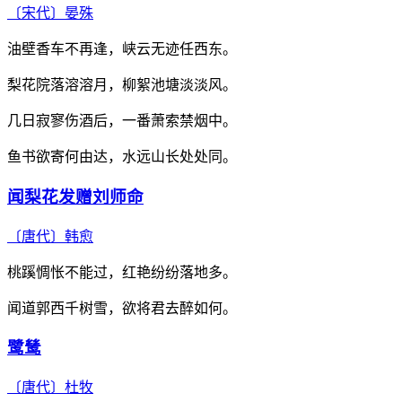
〔宋代〕
晏殊
油壁香车不再逢，峡云无迹任西东。
梨花院落溶溶月，柳絮池塘淡淡风。
几日寂寥伤酒后，一番萧索禁烟中。
鱼书欲寄何由达，水远山长处处同。
闻梨花发赠刘师命
〔唐代〕
韩愈
桃蹊惆怅不能过，红艳纷纷落地多。
闻道郭西千树雪，欲将君去醉如何。
鹭鸶
〔唐代〕
杜牧