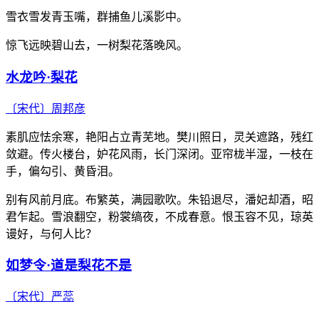
雪衣雪发青玉嘴，群捕鱼儿溪影中。
惊飞远映碧山去，一树梨花落晚风。
水龙吟·梨花
〔宋代〕
周邦彦
素肌应怯余寒，艳阳占立青芜地。樊川照日，灵关遮路，残红
敛避。传火楼台，妒花风雨，长门深闭。亚帘栊半湿，一枝在
手，偏勾引、黄昏泪。
别有风前月底。布繁英，满园歌吹。朱铅退尽，潘妃却酒，昭
君乍起。雪浪翻空，粉裳缟夜，不成春意。恨玉容不见，琼英
谩好，与何人比？
如梦令·道是梨花不是
〔宋代〕
严蕊