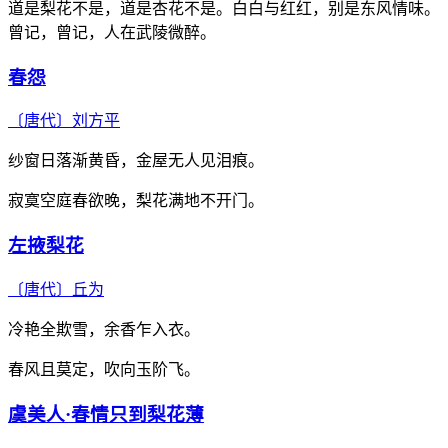
道是梨花不是，道是杏花不是。白白与红红，别是东风情味。
曾记，曾记，人在武陵微醉。
春怨
〔唐代〕
刘方平
纱窗日落渐黄昏，金屋无人见泪痕。
寂寞空庭春欲晚，梨花满地不开门。
左掖梨花
〔唐代〕
丘为
冷艳全欺雪，余香乍入衣。
春风且莫定，吹向玉阶飞。
虞美人·春情只到梨花薄