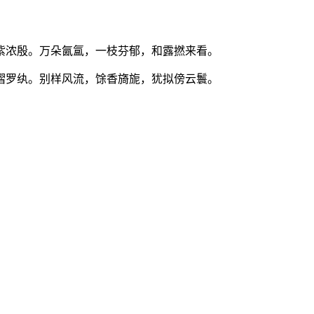
紫浓殷。万朵氤氲，一枝芬郁，和露撚来看。
摺罗纨。别样风流，馀香旖旎，犹拟傍云鬟。