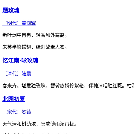
题玫瑰
〔明代〕
黄渊耀
新叶烟中冉冉，轻香风外离离。
朱英半染蝶翅，绿刺故牵人衣。
忆江南·咏玫瑰
〔清代〕
陆震
春来卉。堪爱独玫瑰。簪鬓放娇怜紫艳，伴糖津咽胜红蕤。枯
北园初夏
〔宋代〕
贺铸
天气清和树荫浓，冥蒙薄雨湿帘栊。