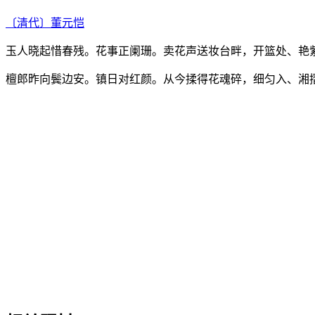
〔清代〕
董元恺
玉人晓起惜春残。花事正阑珊。卖花声送妆台畔，开篮处、艳
檀郎昨向鬓边安。镇日对红颜。从今揉得花魂碎，细匀入、湘