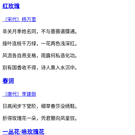
红玫瑰
〔宋代〕
杨万里
非关月季姓名同，不与蔷薇谱牒通。
接叶连枝千万绿，一花两色浅深红。
风流各自燕支格，雨露何私造化功。
别有国香收不得，诗人熏入水沉中。
春词
〔唐代〕
李建勋
日高闲步下堂阶，细草春莎没绣鞋。
折得玫瑰花一朵，凭君簪向凤皇钗。
一丛花·咏玫瑰花