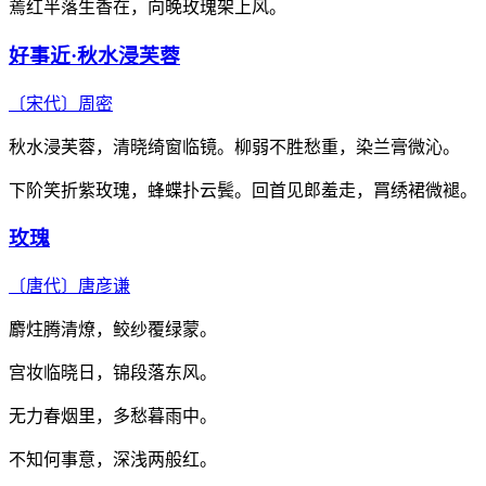
蔫红半落生香在，向晚玫瑰架上风。
好事近·秋水浸芙蓉
〔宋代〕
周密
秋水浸芙蓉，清晓绮窗临镜。柳弱不胜愁重，染兰膏微沁。
下阶笑折紫玫瑰，蜂蝶扑云鬓。回首见郎羞走，罥绣裙微褪。
玫瑰
〔唐代〕
唐彦谦
麝炷腾清燎，鲛纱覆绿蒙。
宫妆临晓日，锦段落东风。
无力春烟里，多愁暮雨中。
不知何事意，深浅两般红。