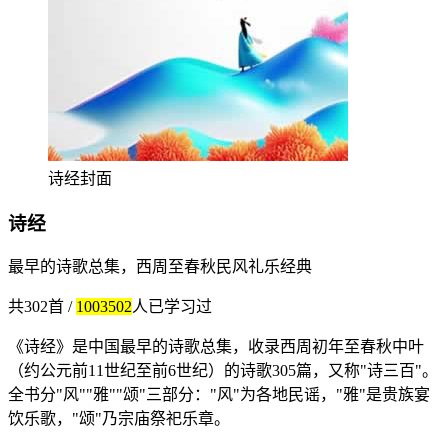
诗经封面
诗经
最早的诗歌总集，西周至春秋民风礼乐经典
共302首 /
1003502
人已学习过
《诗经》是中国最早的诗歌总集，收录西周初年至春秋中叶
（约公元前11世纪至前6世纪）的诗歌305篇，又称"诗三百"。
全书分"风""雅""颂"三部分："风"为各地民谣，"雅"是贵族宴
饮乐歌，"颂"乃宗庙祭祀乐章。