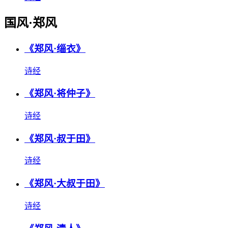
国风·郑风
《郑风·缁衣》
诗经
《郑风·将仲子》
诗经
《郑风·叔于田》
诗经
《郑风·大叔于田》
诗经