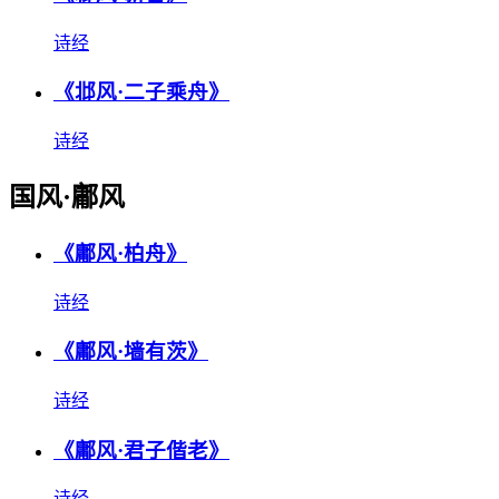
诗经
《邶风·二子乘舟》
诗经
国风·鄘风
《鄘风·柏舟》
诗经
《鄘风·墙有茨》
诗经
《鄘风·君子偕老》
诗经