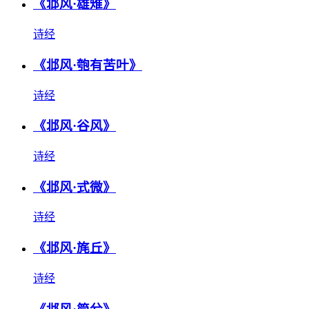
《邶风·雄雉》
诗经
《邶风·匏有苦叶》
诗经
《邶风·谷风》
诗经
《邶风·式微》
诗经
《邶风·旄丘》
诗经