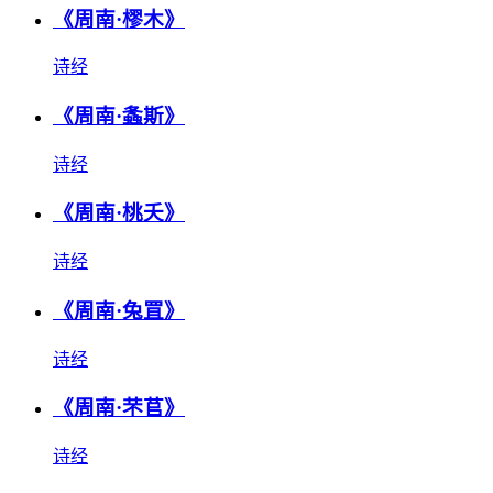
《周南·樛木》
诗经
《周南·螽斯》
诗经
《周南·桃夭》
诗经
《周南·兔罝》
诗经
《周南·芣苢》
诗经