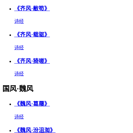
《齐风·敝笱》
诗经
《齐风·载驱》
诗经
《齐风·猗嗟》
诗经
国风·魏风
《魏风·葛屦》
诗经
《魏风·汾沮洳》