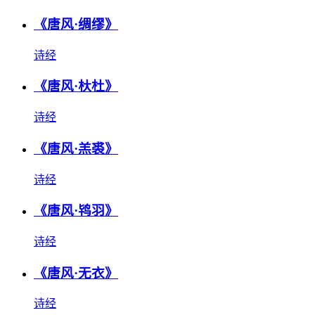
《唐风·绸缪》
诗经
《唐风·杕杜》
诗经
《唐风·羔裘》
诗经
《唐风·鸨羽》
诗经
《唐风·无衣》
诗经