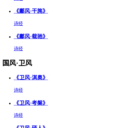
《鄘风·干旄》
诗经
《鄘风·载驰》
诗经
国风·卫风
《卫风·淇奥》
诗经
《卫风·考槃》
诗经