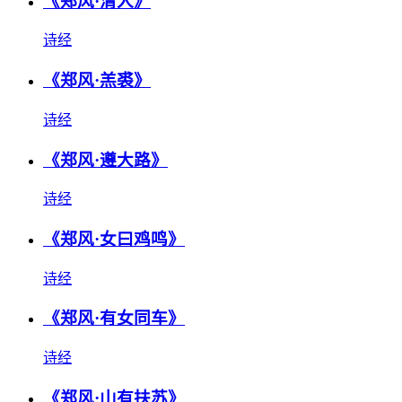
《郑风·清人》
诗经
《郑风·羔裘》
诗经
《郑风·遵大路》
诗经
《郑风·女曰鸡鸣》
诗经
《郑风·有女同车》
诗经
《郑风·山有扶苏》