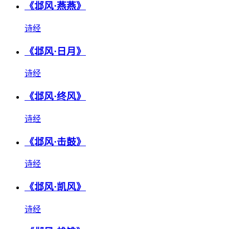
《邶风·燕燕》
诗经
《邶风·日月》
诗经
《邶风·终风》
诗经
《邶风·击鼓》
诗经
《邶风·凯风》
诗经